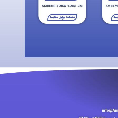
AMBEMR 300KW/600A/.023
AMBEMR
یسه
مشاهده جدول مقایسه
0
info@Am