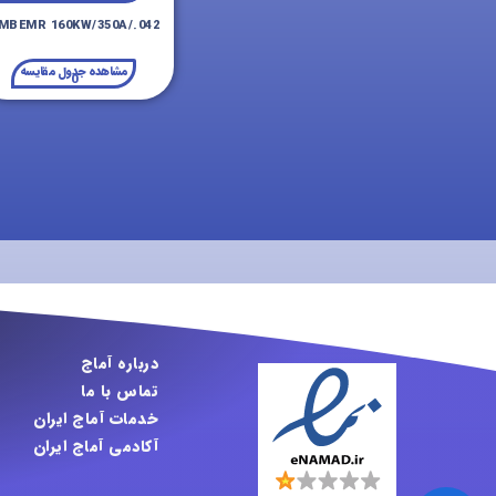
MBEMR 160KW/350A/.042
مشاهده جدول مقایسه
0
درباره آماج
تماس با ما
خدمات آماج ایران
آکادمی آماج ایران