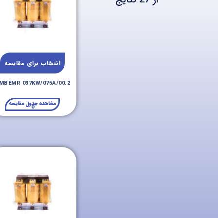
انتخاب برای مقایسه
MBEMR 037KW/075A/00.2
مشاهده جدول مقایسه
0