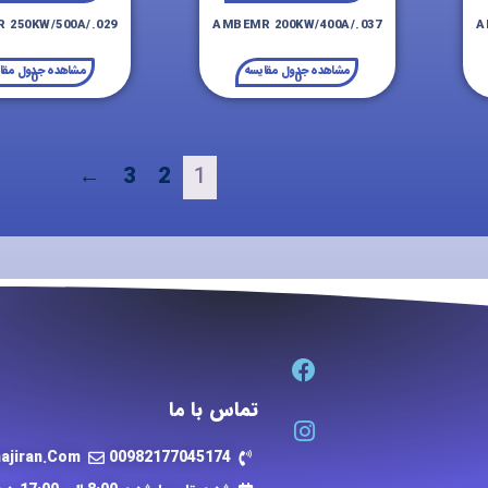
 250KW/500A/.029
AMBEMR 200KW/400A/.037
A
مشاهده جدول مقایسه
مشاهده جدول مقا
0
0
←
3
2
1
تماس با ما
ajiran.Com
00982177045174