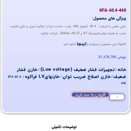
KFA-60.4-440
ویژگی های محصول:
خازن مکعبی با ظرفیت 60.4 کیلووار ،440 ولت ، ساخت شرکت فراکوه، ایران و دارای قابلیت
نصب به همراه فیلتر هارمونیک 7% و 5.67%،،50Kvar ، شرکت فراکوه.
اینجا
کاتالوگ این محصول را میتوانید از
دانلود کنید.
تومان
31,379,700
خانه
تجهیزات فشار ضعیف (Low voltage)
خازن فشار
/
/
ضعیف
خازن اصلاح ضریب توان
خازنهایLV فراکوه
/ KFA-60.4-
/
/
440
افزودن به سبد خرید
توضیحات تکمیلی