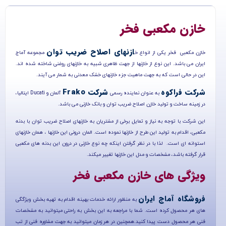
خازن مکعبی فخر
ازنهای اصلاح ضریب توان
خازن مکعبی فخر یکی از انواع خ
مجموعه آماج
ایران می باشد. این نوع از خازنها از جهت ظاهری شبیه به خازنهای روغنی شاخته شده اند.
این در حالی است که به جهت ماهیت جزء خازنهای خشک معدنی به شمار می آیند.
شرکت فراکوه
شرکت Frako
به عنوان نماینده رسمی
آلمان و Ducati ایتالیا،
در زمینه ساخت و تولید خازن اصلاح ضریب توان و بانک خازنی می باشد.
این شرکت با توجه به نیاز و تمایل برخی از مشتریان به خازن­های اصلاح ضریب توان با بدنه
مکعبی، اقدام به تولید این طرح از خازنها نموده است. المان درونی این خازن­ها ، همان خازن­های
استوانه­ ای است. لذا با در نظر گرفتن اینکه چه نوع خازنی در درون این بدنه­ های مکعبی
قرار گرفته باشد، مشخصات و مدل این خازن­ها تغییر می­کند.
ویژگی های خازن مکعبی فخر
فروشگاه آماج ایران
به منظور ارائه خدمات بهینه اقدام به تهیه بخش ویژگگی
های هر محصول کرده است. شما با مراجعه به این بخش به راحتی میتوانید به مشخصات
فنی هر محصول دست پیدا کنید.همچنین در هر زمان میتوانید به جهت مشاوره فنی از تب