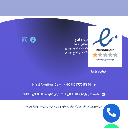
درباره آماج
تماس با ما
خدمات آماج ایران
آکادمی آماج ایران
تماس با ما
info@Amajiran.Com
00982177045174
شنبه تا چهارشنبه 8:00 الی 17:00پنج شنبه ها 8:00 الی 13:00
تمامی حقوق این وب سایت برای آماج ایران محفوظ و کپی به هر شکل غیر مجاز و غیرقانونی است